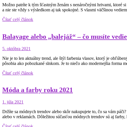
Možno patríte k tým šťastným ženám s nenáročnými hrivami, ktoré si 
a nie ste vždy s výsledkom aj tak spokojné. S vlasmi väčšinou vedi
Čítať celý článok
Balayage alebo „balejáž“ – čo musíte vedie
5. októbra 2021
Nie je to len aktuálny trend, ale štýl farbenia vlasov, ktorý je obľú
pôsobia ako pobozkané slnkom. Je to niečo ako modernejšia forma me
Čítať celý článok
Móda a farby roku 2021
1. júla 2021
Držíte sa módnych trendov alebo skôr nakupujete to, čo sa vám páč
alebo v reklamách. Dôležitou súčasťou módnych trendov sú aj farby, k
Čítať celý článok