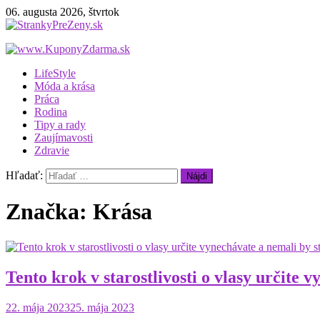
06. augusta 2026, štvrtok
StrankyPreZeny.sk
Webový magazín pre ženy
LifeStyle
Móda a krása
Práca
Rodina
Tipy a rady
Zaujímavosti
Zdravie
Hľadať:
Značka: Krása
Tento krok v starostlivosti o vlasy určite v
22. mája 2023
25. mája 2023