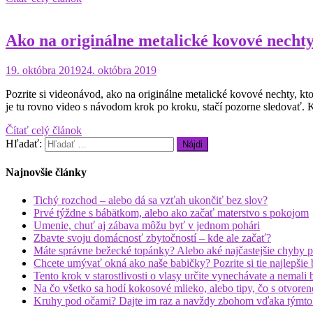
Ako na originálne metalické kovové necht
19. októbra 2019
24. októbra 2019
Pozrite si videonávod, ako na originálne metalické kovové nechty, ktoré
je tu rovno video s návodom krok po kroku, stačí pozorne sledovať.
Čítať celý článok
Hľadať:
Najnovšie články
Tichý rozchod – alebo dá sa vzťah ukončiť bez slov?
Prvé týždne s bábätkom, alebo ako začať materstvo s pokojom
Umenie, chuť aj zábava môžu byť v jednom pohári
Zbavte svoju domácnosť zbytočností – kde ale začať?
Máte správne bežecké topánky? Alebo aké najčastejšie chyby p
Chcete umývať okná ako naše babičky? Pozrite si tie najlepšie b
Tento krok v starostlivosti o vlasy určite vynechávate a nemali 
Na čo všetko sa hodí kokosové mlieko, alebo tipy, čo s otvore
Kruhy pod očami? Dajte im raz a navždy zbohom vďaka týmto