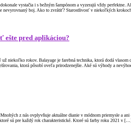
dokonale vystačia i s bežným šampónom a vyzerajú vždy perfektne. Ale
eme nevyrovnaný boj. Ako to zvrátiť? Starostlivosť v niekoľkých krok
ť ešte pred aplikáciou?
bený už niekoľko rokov. Balayage je farebná technika, ktorá dodá vlasom 
lírovania, ktorá pôsobí oveľa prirodzenejšie. Aké sú výhody a nevýh
i? Mnohých z nás ovplyvňuje aktuálne dianie v módnom priemysle a an
toré sú pre každý rok charakteristické. Ktoré sú farby roku 2021 v […