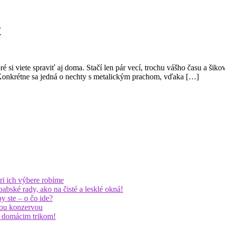
y
 si viete spraviť aj doma. Stačí len pár vecí, trochu vášho času a šikov
 Konkrétne sa jedná o nechty s metalickým prachom, vďaka […]
ri ich výbere robíme
abské rady, ako na čisté a lesklé okná!
by ste – o čo ide?
nou konzervou
 domácim trikom!