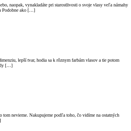
bo, naopak, vynakladáte pri starostlivosti o svoje vlasy veľa námahy
och Podobne ako […]
dimenziu, lepší tvar, hodia sa k rôznym farbám vlasov a tie potom
ody […]
i o tom nevieme. Nakupujeme podľa toho, čo vidíme na ostatných
]