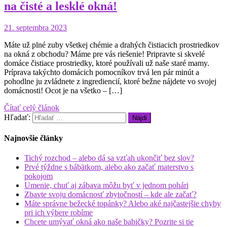
na čisté a lesklé okná!
21. septembra 2023
Máte už plné zuby všetkej chémie a drahých čistiacich prostriedkov
na okná z obchodu? Máme pre vás riešenie! Pripravte si skvelé
domáce čistiace prostriedky, ktoré používali už naše staré mamy.
Príprava takýchto domácich pomocníkov trvá len pár minút a
pohodlne ju zvládnete z ingrediencií, ktoré bežne nájdete vo svojej
domácnosti! Ocot je na všetko – […]
Čítať celý článok
Hľadať:
Najnovšie články
Tichý rozchod – alebo dá sa vzťah ukončiť bez slov?
Prvé týždne s bábätkom, alebo ako začať materstvo s
pokojom
Umenie, chuť aj zábava môžu byť v jednom pohári
Zbavte svoju domácnosť zbytočností – kde ale začať?
Máte správne bežecké topánky? Alebo aké najčastejšie chyby
pri ich výbere robíme
Chcete umývať okná ako naše babičky? Pozrite si tie