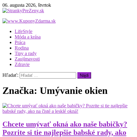
06. augusta 2026, štvrtok
StrankyPreZeny.sk
Webový magazín pre ženy
LifeStyle
Móda a krása
Práca
Rodina
Tipy a rady
Zaujímavosti
Zdravie
Hľadať:
Značka: Umývanie okien
Chcete umývať okná ako naše babičky?
Pozrite si tie najlepšie babské rady, ako