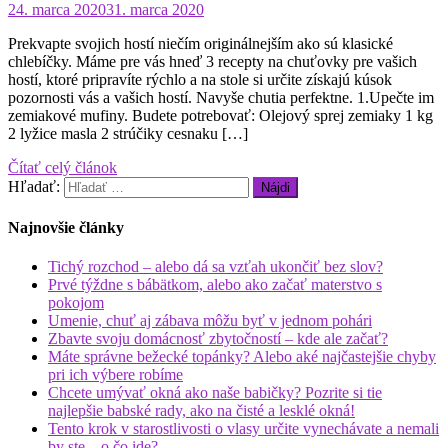
24. marca 2020
31. marca 2020
Prekvapte svojich hostí niečím originálnejším ako sú klasické
chlebíčky. Máme pre vás hneď 3 recepty na chuťovky pre vašich
hostí, ktoré pripravíte rýchlo a na stole si určite získajú kúsok
pozornosti vás a vašich hostí. Navyše chutia perfektne. 1.Upečte im
zemiakové mufiny. Budete potrebovať: Olejový sprej zemiaky 1 kg
2 lyžice masla 2 strúčiky cesnaku […]
Čítať celý článok
Hľadať:
Najnovšie články
Tichý rozchod – alebo dá sa vzťah ukončiť bez slov?
Prvé týždne s bábätkom, alebo ako začať materstvo s
pokojom
Umenie, chuť aj zábava môžu byť v jednom pohári
Zbavte svoju domácnosť zbytočností – kde ale začať?
Máte správne bežecké topánky? Alebo aké najčastejšie chyby
pri ich výbere robíme
Chcete umývať okná ako naše babičky? Pozrite si tie
najlepšie babské rady, ako na čisté a lesklé okná!
Tento krok v starostlivosti o vlasy určite vynechávate a nemali
by ste – o čo ide?