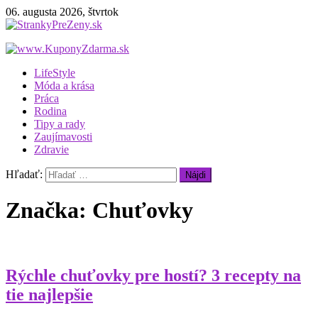
06. augusta 2026, štvrtok
StrankyPreZeny.sk
Webový magazín pre ženy
LifeStyle
Móda a krása
Práca
Rodina
Tipy a rady
Zaujímavosti
Zdravie
Hľadať:
Značka: Chuťovky
Rýchle chuťovky pre hostí? 3 recepty na
tie najlepšie