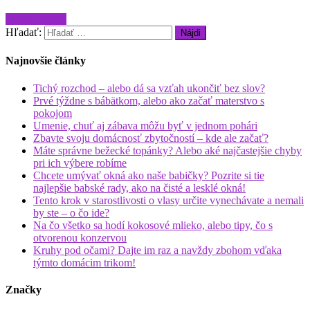
Staršie články
Hľadať:
Najnovšie články
Tichý rozchod – alebo dá sa vzťah ukončiť bez slov?
Prvé týždne s bábätkom, alebo ako začať materstvo s
pokojom
Umenie, chuť aj zábava môžu byť v jednom pohári
Zbavte svoju domácnosť zbytočností – kde ale začať?
Máte správne bežecké topánky? Alebo aké najčastejšie chyby
pri ich výbere robíme
Chcete umývať okná ako naše babičky? Pozrite si tie
najlepšie babské rady, ako na čisté a lesklé okná!
Tento krok v starostlivosti o vlasy určite vynechávate a nemali
by ste – o čo ide?
Na čo všetko sa hodí kokosové mlieko, alebo tipy, čo s
otvorenou konzervou
Kruhy pod očami? Dajte im raz a navždy zbohom vďaka
týmto domácim trikom!
Značky