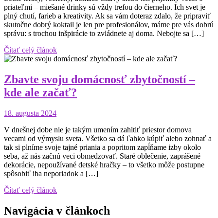
priateľmi – miešané drinky sú vždy trefou do čierneho. Ich svet je
plný chutí, farieb a kreativity. Ak sa vám doteraz zdalo, že pripraviť
skutočne dobrý koktail je len pre profesionálov, máme pre vás dobrú
správu: s trochou inšpirácie to zvládnete aj doma. Nebojte sa […]
Čítať celý článok
Zbavte svoju domácnosť zbytočností –
kde ale začať?
18. augusta 2024
V dnešnej dobe nie je takým umením zahltiť priestor domova
vecami od výmyslu sveta. Všetko sa dá ľahko kúpiť alebo zohnať a
tak si plníme svoje tajné priania a popritom zapĺňame izby okolo
seba, až nás začnú veci obmedzovať. Staré oblečenie, zaprášené
dekorácie, nepoužívané detské hračky – to všetko môže postupne
spôsobiť iba neporiadok a […]
Čítať celý článok
Navigácia v článkoch