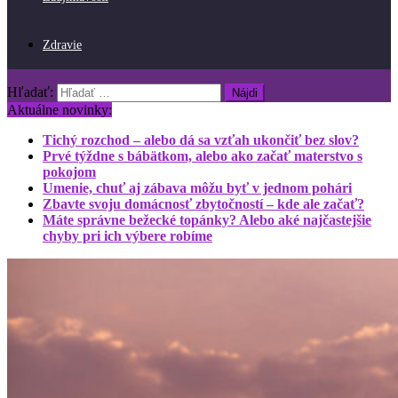
Zdravie
Hľadať:
Aktuálne novinky:
Tichý rozchod – alebo dá sa vzťah ukončiť bez slov?
Prvé týždne s bábätkom, alebo ako začať materstvo s
pokojom
Umenie, chuť aj zábava môžu byť v jednom pohári
Zbavte svoju domácnosť zbytočností – kde ale začať?
Máte správne bežecké topánky? Alebo aké najčastejšie
chyby pri ich výbere robíme