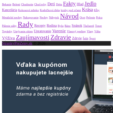
Fakty
Jedlo
Deti
Hlad
Behanie
Bolesti
Chudnutie
Chuťovky
Diéta
Krása
Kancelária
Kokosové mlieko
Krabičková diéta
kruhy pod očami
Kĺby
Návod
Metalické nechty
Nakupovanie
Nechty
Nábytok
Ocot
Pečenie
Práca
Rady
Recepty
Rodina
Spánok
Pálenie záhy
Ryža
Ráno
Tlačiareň
Toner
Varenie
Upratovanie
Topánky
Umývanie okien
Vlasový peeling
Vlasy
Váha
Zdravie
Zaujímavosti
Výživa
Zdrvie
Šalát
Šport
StrankyPreZeny.sk
© 2026