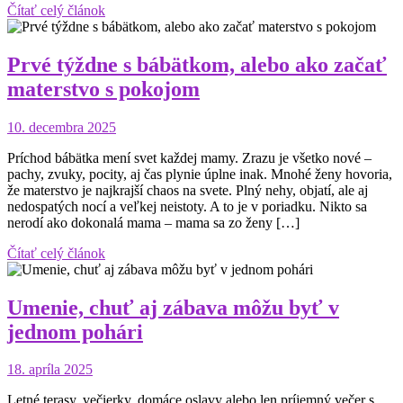
Čítať celý článok
Prvé týždne s bábätkom, alebo ako začať
materstvo s pokojom
10. decembra 2025
Príchod bábätka mení svet každej mamy. Zrazu je všetko nové –
pachy, zvuky, pocity, aj čas plynie úplne inak. Mnohé ženy hovoria,
že materstvo je najkrajší chaos na svete. Plný nehy, objatí, ale aj
nedospatých nocí a veľkej neistoty. A to je v poriadku. Nikto sa
nerodí ako dokonalá mama – mama sa zo ženy […]
Čítať celý článok
Umenie, chuť aj zábava môžu byť v
jednom pohári
18. apríla 2025
Letné terasy, večierky, domáce oslavy alebo len príjemný večer s