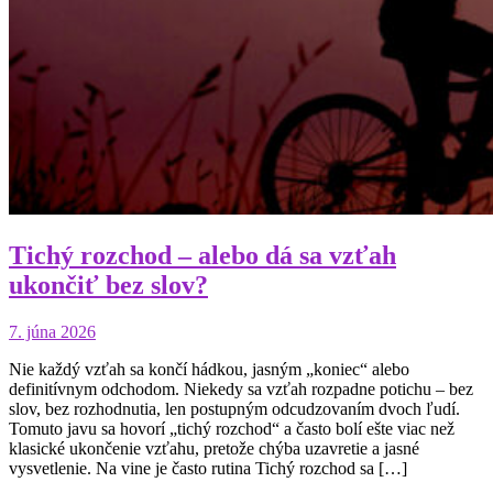
Tichý rozchod – alebo dá sa vzťah
ukončiť bez slov?
7. júna 2026
Nie každý vzťah sa končí hádkou, jasným „koniec“ alebo
definitívnym odchodom. Niekedy sa vzťah rozpadne potichu – bez
slov, bez rozhodnutia, len postupným odcudzovaním dvoch ľudí.
Tomuto javu sa hovorí „tichý rozchod“ a často bolí ešte viac než
klasické ukončenie vzťahu, pretože chýba uzavretie a jasné
vysvetlenie. Na vine je často rutina Tichý rozchod sa […]